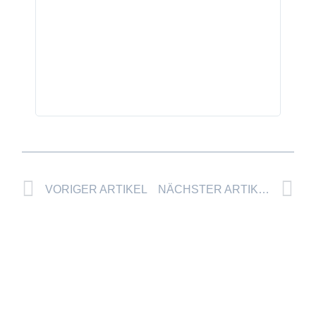
Prev
Nä
VORIGER ARTIKEL
NÄCHSTER ARTIKEL