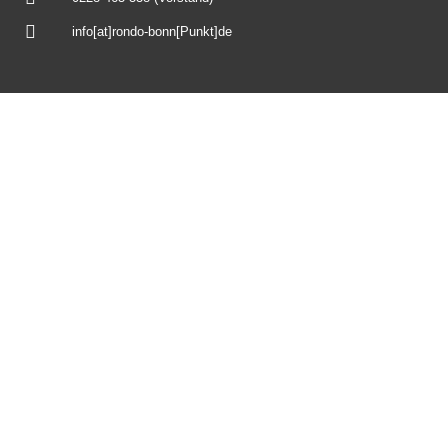
info[at]rondo-bonn[Punkt]de