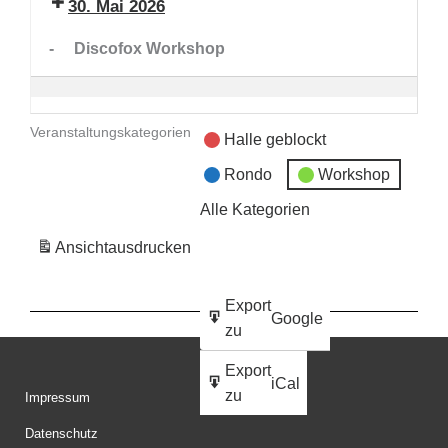
Workshop
30. Mai 2026
(Große
-
Discofox Workshop
Halle)
Veranstaltungskategorien
Halle geblockt
Rondo
Workshop
Alle Kategorien
Ansicht
ausdrucken
Export
Google
zu
Export
iCal
zu
Impressum
Datenschutz