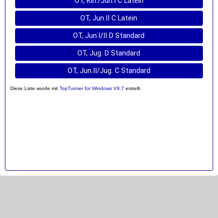
OT, Kin./Jun.I C Latein
OT, Jun.II C Latein
OT, Jun.I/II D Standard
OT, Jug. D Standard
OT, Jun.II/Jug. C Standard
Diese Liste wurde mit
TopTurnier für Windows V9.7
erstellt.