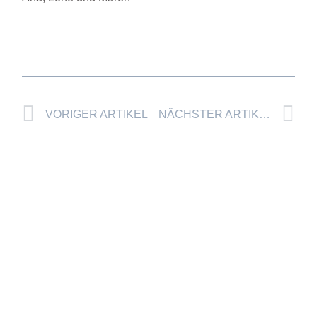
Prev
Nä
VORIGER ARTIKEL
NÄCHSTER ARTIKEL