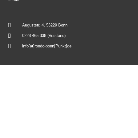
Auguststr. 4, 53229 Bonn
0228 465 338 (Vorstand)
info[at]rondo-bonn[Punkt]de