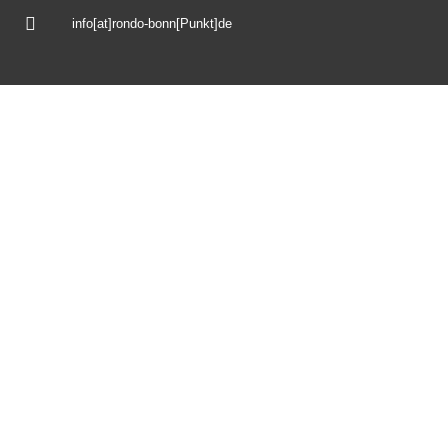
info[at]rondo-bonn[Punkt]de