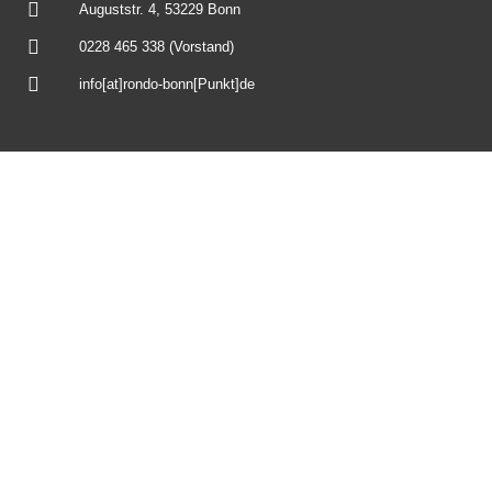
Auguststr. 4, 53229 Bonn
0228 465 338 (Vorstand)
info[at]rondo-bonn[Punkt]de