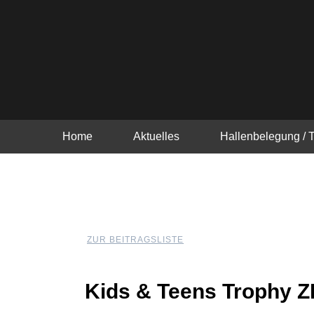
Zum
Inhalt
springen
Home
Aktuelles
Hallenbelegung / 
ZUR BEITRAGSLISTE
Kids & Teens Trophy 