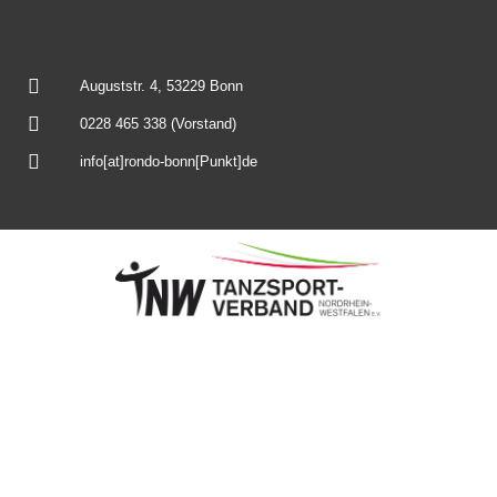
Auguststr. 4, 53229 Bonn
0228 465 338 (Vorstand)
info[at]rondo-bonn[Punkt]de