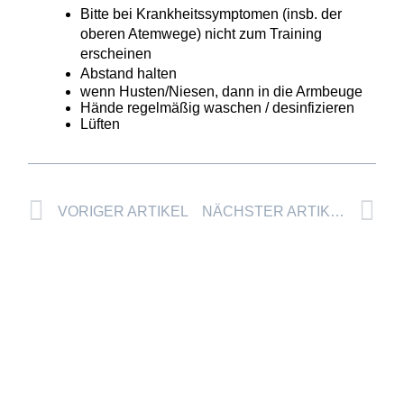
Bitte bei Krankheitssymptomen (insb. der
oberen Atemwege) nicht zum Training
erscheinen
Abstand halten
wenn Husten/Niesen, dann in die Armbeuge
Hände regelmäßig waschen / desinfizieren
Lüften
Prev
Nä
VORIGER ARTIKEL
NÄCHSTER ARTIKEL