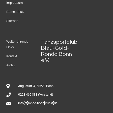
Impressum
Datenschutz
Sitemap
Tanzsportclub
Weiterführende
Blau-Gold-
Links
Rondo Bonn
Kontakt
e.V.
Archiv
Auguststr. 4, 53229 Bonn
0228 465 338 (Vorstand)
info[at]rondo-bonn[Punkt]de