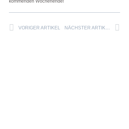
kommenden Wochenende!
Prev
Nä
VORIGER ARTIKEL
NÄCHSTER ARTIKEL