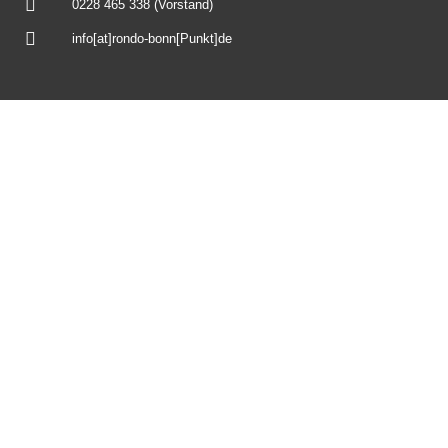
0228 465 338 (Vorstand)
info[at]rondo-bonn[Punkt]de