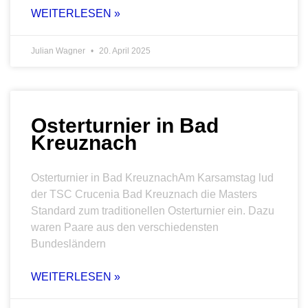
WEITERLESEN »
Julian Wagner
20. April 2025
Osterturnier in Bad
Kreuznach
Osterturnier in Bad KreuznachAm Karsamstag lud
der TSC Crucenia Bad Kreuznach die Masters
Standard zum traditionellen Osterturnier ein. Dazu
waren Paare aus den verschiedensten
Bundesländern
WEITERLESEN »