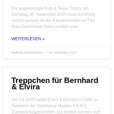
Die angekündigte Kids & Teens Trophy am
Samstag, 20. September 2025 muss kurzfristig
verlegt werden, da die Räumlichkeiten im TSC
Blau-Gold-Rondo Bonn zu klein sind.
WEITERLESEN »
Matthias Niederbremer
18. September 2025
Treppchen für Bernhard
& Elvira
Am 7.9.2025 haben Elvira & Berhard in Halle an
Turnieren der Startklasse Masters II & III C
Standard teilgenommen. Die beiden konnten sich