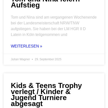
Aufstieg
Tom und Nina sind am vergangenen Wochenende
bei der Landesmeisterschaft NRW/TNW
aufgstiegen. Sie haben bei der LM HGR II D
Latein in Köln teilgenommen und
WEITERLESEN »
Julian Wagner
29. September 2025
Kids & Teens Trophy
verlegt / Kinder &
Jugend Turniere
abgesagt