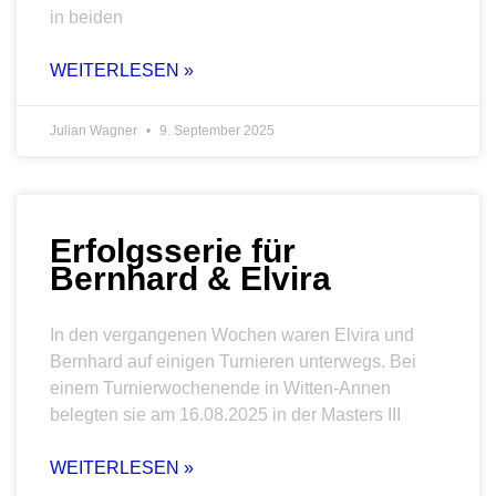
in beiden
WEITERLESEN »
Julian Wagner
9. September 2025
Erfolgsserie für
Bernhard & Elvira
In den vergangenen Wochen waren Elvira und
Bernhard auf einigen Turnieren unterwegs. Bei
einem Turnierwochenende in Witten-Annen
belegten sie am 16.08.2025 in der Masters III
WEITERLESEN »