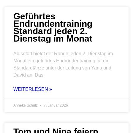
Geführtes
Endrundentraining
Standard jeden 2.
Dienstag im Monat
Ab sofort bietet der Rondo jeden 2. Dienstag im
Monat ein geführtes Endrundentraining für die
Standardtänze unter der Leitung von Yana und
David an. Das
WEITERLESEN »
Anneke Schulz
7. Januar 2026
Tom und Nina feiern