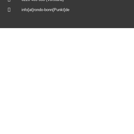
info[at]rondo-bonn[Punkt]de