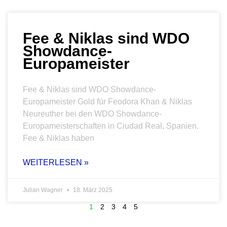
Fee & Niklas sind WDO
Showdance-
Europameister
Fee & Niklas sind WDO Showdance-
Europameister Gold für Feodora Khan & Niklas
Neureuther bei den WDO Showdance-
Europameisterschaften in Ciudad Real, Spanien.
Fee & Niklas haben
WEITERLESEN »
Julian Wagner
18. März 2025
1
2
3
4
5