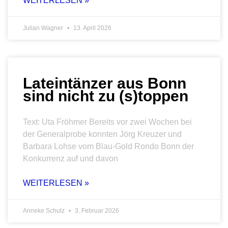
WEITERLESEN »
Julian Wagner
13. April 2026
Lateintänzer aus Bonn
sind nicht zu (s)toppen
Text: Uta Fröhmer Bereits vor zwei Wochen bei
der Generalprobe konnten Jörg Kreuzer und
Barbara Lohse vom Blau-Gold Rondo Bonn der
Konkurrenz auf und davon
WEITERLESEN »
Anneke Schulz
3. Februar 2026