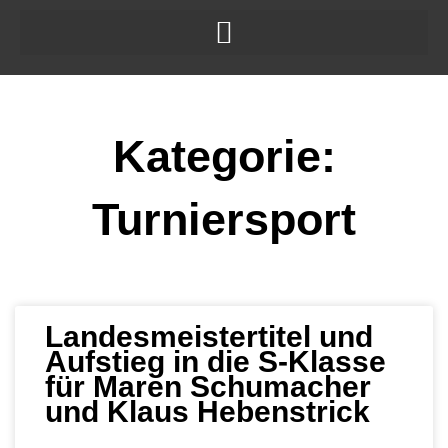
Zum
Inhalt
springen
Kategorie:
Turniersport
Seite
Seite
Seite
Seite
Seite
Landesmeistertitel und
Aufstieg in die S-Klasse
für Maren Schumacher
und Klaus Hebenstrick