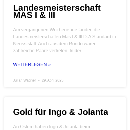
Landesmeisterschaft
MAS I & III
Am vergangenen Wochenende fanden die
Landesmeisterschaften Mas I & III D-A Standard in
Neuss statt. Auch aus dem Rondo waren
zahlreiche Paare vertreten. In der
WEITERLESEN »
Julian Wagner
29. April 2025
Gold für Ingo & Jolanta
An Ostern haben Ingo & Jolanta beim