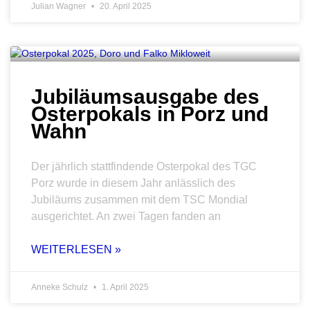
Julian Wagner
20. April 2025
Jubiläumsausgabe des
Osterpokals in Porz und
Wahn
Der jährlich stattfindende Osterpokal des TGC
Porz wurde in diesem Jahr anlässlich des
Jubiläums zusammen mit dem TSC Mondial
ausgerichtet. An zwei Tagen fanden an
WEITERLESEN »
Anneke Schulz
1. April 2025