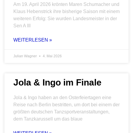
Am 19. April 2026 krönten Maren Schumacher und
Klaus Hebenstrick ihre bisherige Saison mit einem
weiteren Erfolg: Sie wurden Landesmeister in der
Sen A III
WEITERLESEN »
Julian Wagner
4. Mai 2026
Jola & Ingo im Finale
Jola & Ingo haben an den Osterfeiertagen eine
Reise nach Berlin bestritten, um dort bei einem der
größten deutschen Tanzsportveranstaltungen,
dem Tanzkarussell um das blaue