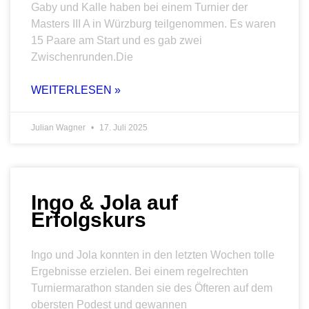
Gaby und Kalle haben bei einem Turnier der
Masters III A in Würzburg teilgenommen. Es waren
15 Paare am Start und es gab zwei
Zwischenrunden.Die
WEITERLESEN »
Julian Wagner
17. Juli 2025
Ingo & Jola auf
Erfolgskurs
Ingo und Jola konnten in den letzten Wochen tolle
Ergebnisse erzielen. Bei einem regelrechten
Turniermarathon standen sie des Öfteren auf dem
obersten Podest und gewannen