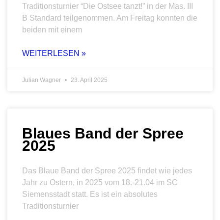
Traditionsturnier “Die Ostsee tanzt!” in der Mas. III
B Standard teilgenommen. Am Freitag konnten die
beiden mit einem
WEITERLESEN »
Julian Wagner
23. April 2025
Blaues Band der Spree
2025
Das Blaue Band der Spree 2025 findet wie jedes
Jahr zu Ostern, in 2025 vom 18.-21.04 im SC
Siemensstadt statt. Es ist ein absolutes
Traditionsturnier