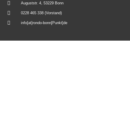
Auguststr. 4, 53229 Bonn
0228 465 338 (Vorstand)
info[at]rondo-bonn[Punkt]de