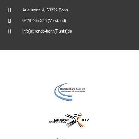
Auguststr. 4, 53229 Bonn
0228 465 338 (Vorstand)
info[at]rondo-bonn[Punkt]de