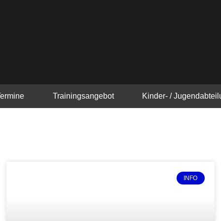
Termine
Trainingsangebot
Kinder- / Jugendabtei
Seite
Seite
Seite
Seite
Seite
Seite
Seite
Seite
Seite
Seite
Seite
Seite
Seite
Seite
Seite
Seite
INFO