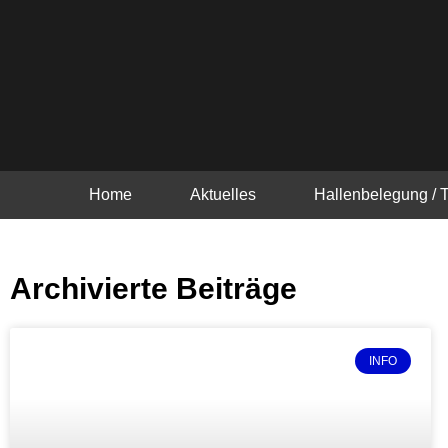
Zum
Inhalt
springen
Home
Aktuelles
Hallenbelegung / 
Archivierte Beiträge
INFO