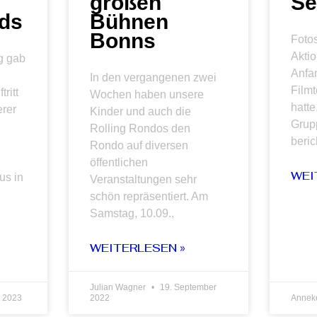
großen
Se
ids
Bühnen
Bonns
Fotos
Aktio
g gab
Anfa
In den vergangenen zwei
Film
ritt
Wochen haben unsere
hatte
erer
Kinder und auch die
Grup
Rolling Rondos den
beric
Rondo auf diversen
öffentlichen
WEI
us in
Veranstaltungen sehr
schön repräsentiert. Am
Samstag, 10.09.,
WEITERLESEN »
Julian Wagner
19. September
t 2023
2022
Annek