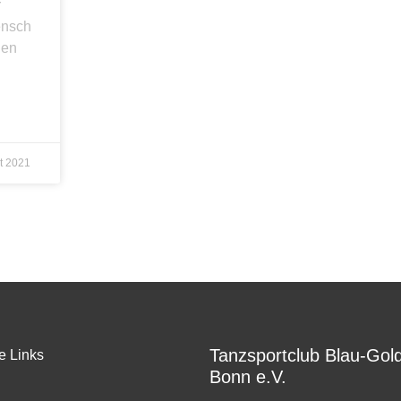
r
ensch
uen
t 2021
Tanzsportclub Blau-Gol
e Links
Bonn e.V.