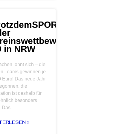
rotzdemSPORT
der
reinswettbewerb
0 in NRW
chen lohnt sich – die
en Teams gewinnen je
0 Euro! Das neue Jahr
begonnen, die
ation ist deshalb für
hnlich besonders
. Das
TERLESEN »