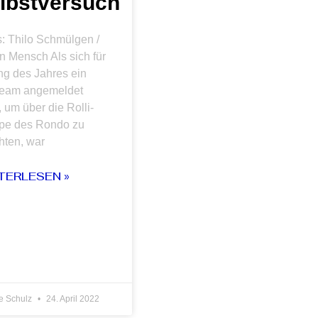
lbstversuch
: Thilo Schmülgen /
n Mensch Als sich für
ng des Jahres ein
team angemeldet
, um über die Rolli-
pe des Rondo zu
hten, war
TERLESEN »
e Schulz
24. April 2022