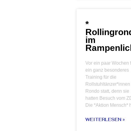
*
Rollingron
im
Rampenlic
Vor ein paar Wochen 
ein ganz besonderes
Training für die
Rollstuhltänzer*innen
Rondo statt, denn sie
hatten Besuch vom Z
Die *Aktion Mensch* h
WEITERLESEN »