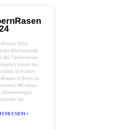
ernRasen
24
nRasen 2024
etztes Wochenende
n die Tänzer/innen
unserem Verein die
chkeit, sich beim
nRasen in Bonn zu
ntieren. Mit vielen
en Showeinlagen
uberten sie
TERLESEN »