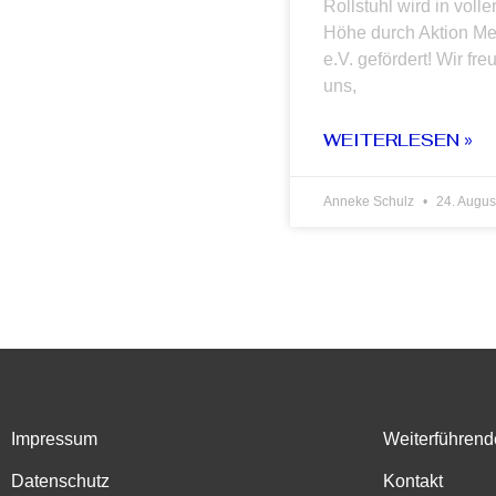
Rollstuhl wird in volle
Höhe durch Aktion M
e.V. gefördert! Wir fre
uns,
WEITERLESEN »
Anneke Schulz
24. Augus
Impressum
Weiterführend
Datenschutz
Kontakt