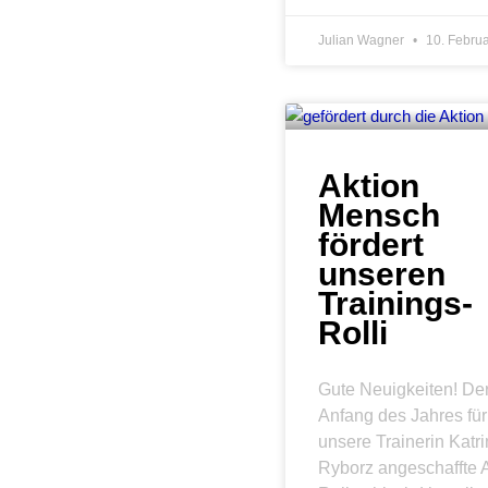
Julian Wagner
10. Febru
Aktion
Mensch
fördert
unseren
Trainings-
Rolli
Gute Neuigkeiten! De
Anfang des Jahres für
unsere Trainerin Katri
Ryborz angeschaffte A