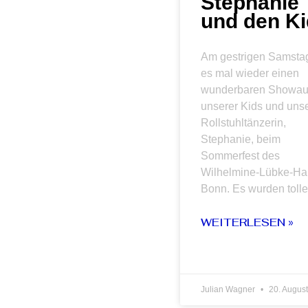
Stephanie
und den K
Am gestrigen Samsta
es mal wieder einen
wunderbaren Showauft
unserer Kids und uns
Rollstuhltänzerin,
Stephanie, beim
Sommerfest des
Wilhelmine-Lübke-Ha
Bonn. Es wurden tolle
WEITERLESEN »
Julian Wagner
20. Augus