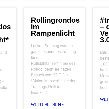
Rollingrondos
#t
dos
im
– 
Rampenlicht
Ve
ht*
3.
Letzten Sonntag war ein
ganz besonderes Training
fand
Mitma
für die
best
Rollstuhltänzer*innen des
1.00
Rondo, denn sie hatten
 des
hat 
Besuch vom ZDF. Die
Motiv
*Aktion Mensch* hatte den
DF.
gewö
Trainings-Rollstuhl
atte
hoch
finanziert
WEI
WEITERLESEN »