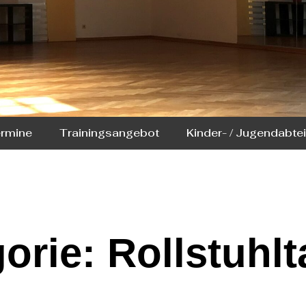
ermine
Trainingsangebot
Kinder- / Jugendabte
orie: Rollstuhl