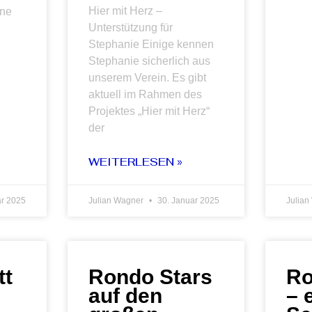
Hier mit Herz –
ine
Unterstützung für
Stephanie Einige kennen
Stephanie sicherlich aus
unserem Verein. Es gibt
aktuell im Rahmen des
Projektes „Hier mit Herz“
der
WEITERLESEN »
ar 2025
Julian Wagner
30. Januar 2025
Julia
tt
Rondo Stars
Ro
auf den
– 