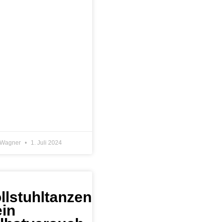
n Wagner
1. Juli 2024
llstuhltanzen
ein