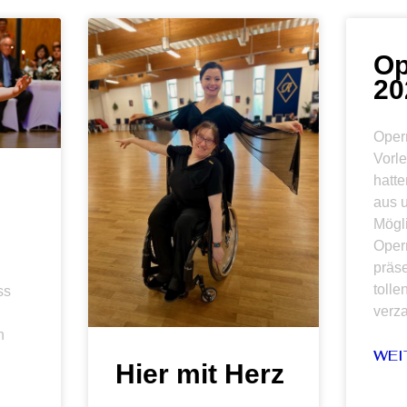
Op
20
Oper
Vorl
hatte
aus 
Mögli
Oper
präse
toll
ss
verza
n
WEI
Hier mit Herz