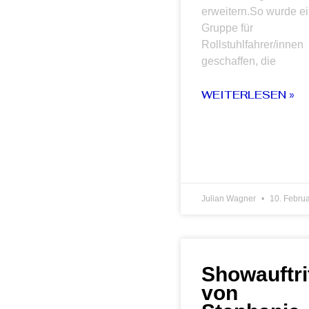
erweitern.So wurde e
Gruppe für
Rollstuhlfahrer/innen
geschaffen, die
WEITERLESEN »
Julian Wagner
10. Febru
Showauftri
von