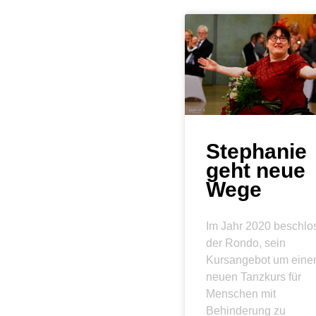
Stephanie
geht neue
Wege
Im Jahr 2020 beschlo
der Rondo, sein
Kursangebot um eine
neuen Tanzkurs für
Menschen mit
Behinderung zu